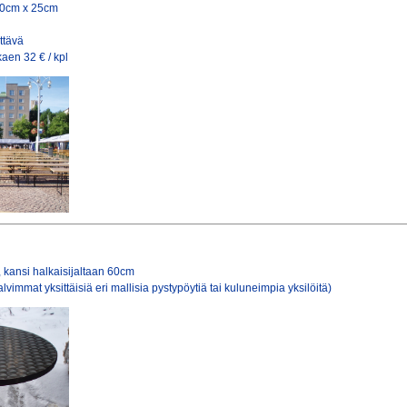
20cm x 25cm
ttävä
kaen 32 € / kpl
 kansi halkaisijaltaan 60cm
alvimmat yksittäisiä eri mallisia pystypöytiä tai kuluneimpia yksilöitä)