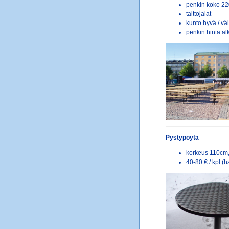
penkin koko 2
taittojalat
kunto hyvä / väl
penkin hinta al
Pystypöytä
korkeus 110cm,
40-80 € / kpl (h