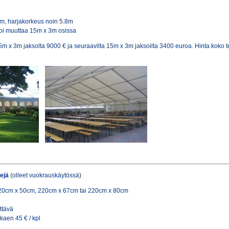
m, harjakorkeus noin 5.8m
 voi muuttaa 15m x 3m osissa
m x 3m jaksolta 9000 € ja seuraavilta 15m x 3m jaksoilta 3400 euroa. Hinta koko tel
ejä
(olleet vuokrauskäytössä)
20cm x 50cm, 220cm x 67cm tai 220cm x 80cm
ttävä
kaen 45 € / kpl