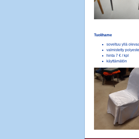
Tuolihame
soveltuu yllä olevaa
valmistetty polyes
hinta 7 € / kpl
käyttämätön