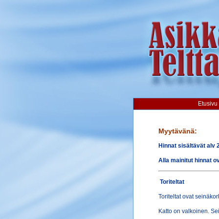
Etusivu
Myytävänä:
Hinnat sisältävät alv 
Alla mainitut hinnat o
Toriteltat
Toriteltat ovat seinäko
Katto on valkoinen. Sein