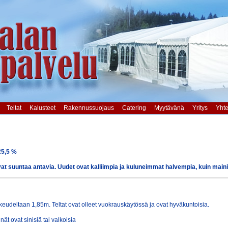
Teltat
Kalusteet
Rakennussuojaus
Catering
Myytävänä
Yritys
Yhte
25,5 %
vat suuntaa antavia. Uudet ovat kalliimpia ja kuluneimmat halvempia, kuin mainit
rkeudeltaan 1,85m. Teltat ovat olleet vuokrauskäytössä ja ovat hyväkuntoisia.
ät ovat sinisiä tai valkoisia