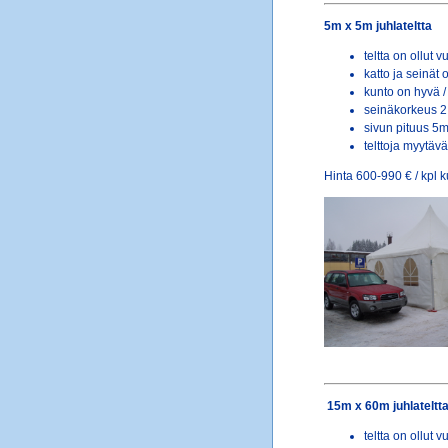
5m x 5m juhlateltta
teltta on ollut
katto ja seinät 
kunto on hyvä / 
seinäkorkeus 2
sivun pituus 5m
telttoja myytäv
Hinta 600-990 € / kpl 
15m x 60m juhlateltt
teltta on ollut