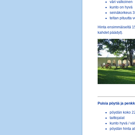
väri valkoinen
kunto on hyvä
seinäkorkeus 3
teltan pituutta
Hinta ensimmäiseltä 15
kahdet päädyt).
Puisia pöytiä ja penkk
pöydän koko 2
taittojalat
kunto hyvä / väl
pöydän hinta al