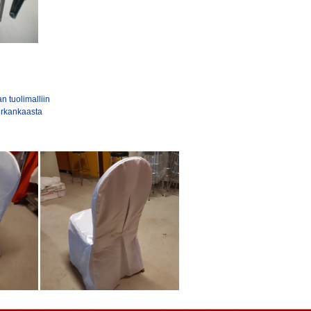
n tuolimalliin
terkankaasta