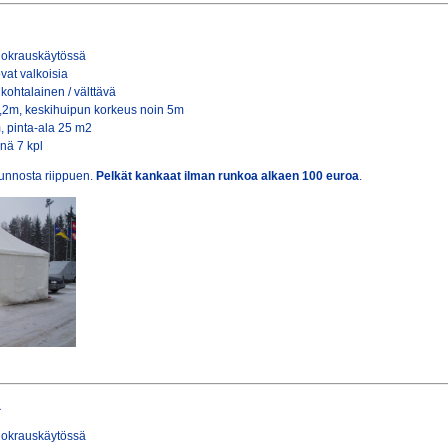
 vuokrauskäytössä
ovat valkoisia
kohtalainen / välttävä
,2m, keskihuipun korkeus noin 5m
, pinta-ala 25 m2
änä 7 kpl
kunnosta riippuen.
Pelkät kankaat ilman runkoa alkaen 100 euroa
.
a
 vuokrauskäytössä