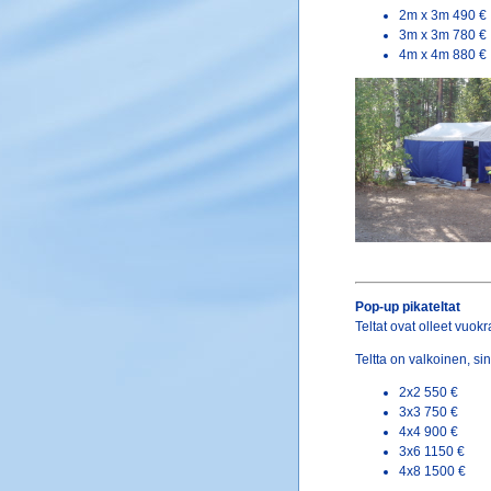
2m x 3m 490 €
3m x 3m 780 €
4m x 4m 880 €
Pop-up pikateltat
Teltat ovat olleet vuo
Teltta on valkoinen, s
2x2 550 €
3x3 750 €
4x4 900 €
3x6 1150 €
4x8 1500 €